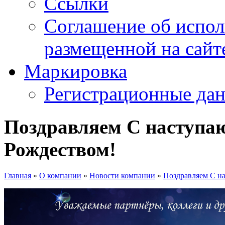
Ссылки
Соглашение об испо
размещенной на сайте
Маркировка
Регистрационные да
Поздравляем С наступа
Рождеством!
Главная
»
О компании
»
Новости компании
»
Поздравляем С н